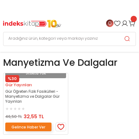
999 TL
ve Üzeri Alışverişlerinizde
KARGO BEDAVA
+
4 TAKSİT FIRSATI
Manyetizma Ve Dalgalar
Stokta Yok
%30
Gür Yayınları
Gür Öğreten Fizik Fasikülleri -
Manyetizma ve Dalgalar Gür
Yayınları
32,55 TL
46,50 TL
Gelince Haber Ver