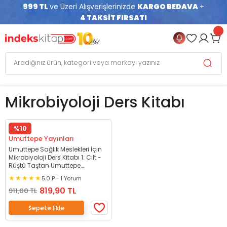
999 TL
ve Üzeri Alışverişlerinizde
KARGO BEDAVA
+
4 TAKSİT FIRSATI
Mikrobiyoloji Ders Kitabı
%10
Umuttepe Yayınları
Umuttepe Sağlık Meslekleri İçin
Mikrobiyoloji Ders Kitabı 1. Cilt -
Rüştü Taştan Umuttepe
Yayınları
5.0 P - 1 Yorum
819,90 TL
911,00 TL
Sepete Ekle