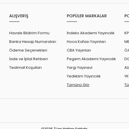
ÖABT Sınıf Öğr. Konu
ÖABT Sosyal Bilgiler 
u
ÖABT Sınıf Öğr. Soru
ÖABT Sosyal Bilgiler S
ALIŞVERİŞ
POPÜLER MARKALAR
P
u
ÖABT Sınıf Öğr. Yaprak Test
ÖABT Sosyal Bil. Yapra
rak Test
ÖABT Sınıf Öğr. Deneme
ÖABT Sosyal Bilgiler
Havale Bildirim Formu
İndeks Akademi Yayıncılık
KP
eneme
Tümünü Göster
Tümünü Göster
Banka Hesap Numaraları
Hoca Kafası Yayınları
ME
Ödeme Seçenekleri
CBA Yayınları
ÖA
İade ve İptal Rehberi
Pegem Akademi Yayıncılık
DG
Edebiyatı
ÖABT Türkçe Öğretmenliği
Teslimat Koşulları
Yargı Yayınevi
AL
ÖABT Türkçe Konu
Yediiklim Yayıncılık
YK
ebiyatı
ÖABT Türkçe Soru
Tümünü Gör
Tü
ÖABT Türkçe Yaprak Test
ebiyatı
ÖABT Türkçe Deneme
Tümünü Göster
ebiyatı
ebiyatı
©2026 Tüm Hakları Saklıdır.