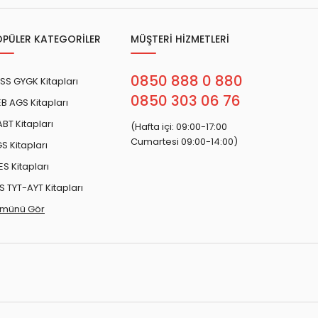
Konu
oru
OPÜLER KATEGORİLER
MÜŞTERİ HİZMETLERİ
k Test
 Deneme
0850 888 0 880
SS GYGK Kitapları
0850 303 06 76
B AGS Kitapları
BT Kitapları
(Hafta içi: 09:00-17:00
Cumartesi 09:00-14:00)
S Kitapları
ES Kitapları
S TYT-AYT Kitapları
münü Gör