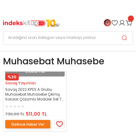
999 TL
ve Üzeri Alışverişlerinizde
KARGO BEDAVA
+
4 TAKSİT FIRSATI
Muhasebat Muhasebe
Stokta Yok
%30
Savaş Yayınları
Savaş 2022 KPSS A Grubu
Muhasebat Muhasebe Çıkmış
Sorular Çözümlü Modüler Set 7.
Baskı - İsmail Keleş Savaş
Yayınları
511,00 TL
730,00 TL
Gelince Haber Ver