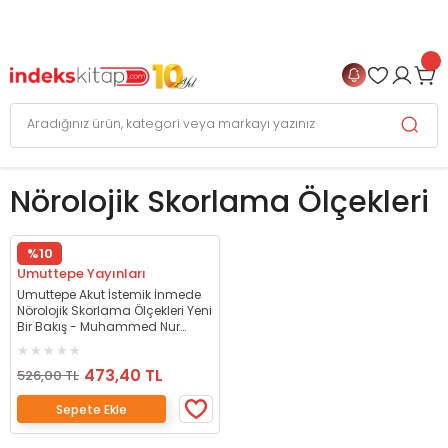
999 TL
ve Üzeri Alışverişlerinizde
KARGO BEDAVA
+
4 TAKSİT FIRSATI
Nörolojik Skorlama Ölçekleri
%10
Umuttepe Yayınları
Umuttepe Akut İstemik İnmede
Nörolojik Skorlama Ölçekleri Yeni
Bir Bakış - Muhammed Nur
Ögün Umuttepe Yayınları
473,40 TL
526,00 TL
Sepete Ekle