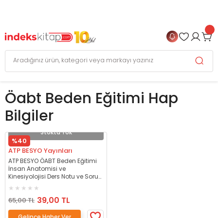
999 TL
ve Üzeri Alışverişlerinizde
KARGO BEDAVA
+
4 TAKSİT FIRSATI
Öabt Beden Eğitimi Hap
Bilgiler
Stokta Yok
%40
ATP BESYO Yayınları
ATP BESYO ÖABT Beden Eğitimi
İnsan Anatomisi ve
Kinesiyolojisi Ders Notu ve Soru
Cevap Kitabı Set - Doğan
Özbölgili ATP BESYO Yayınları
39,00 TL
65,00 TL
Gelince Haber Ver