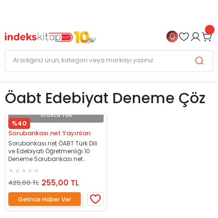
999 TL
ve Üzeri Alışverişlerinizde
KARGO BEDAVA
+
4 TAKSİT FIRSATI
Öabt Edebiyat Deneme Çöz
Stokta Yok
%40
Sorubankası.net Yayınları
Sorubankası.net ÖABT Türk Dili
ve Edebiyatı Öğretmenliği 10
Deneme Sorubankası.net
Yayınları
255,00 TL
425,00 TL
Gelince Haber Ver