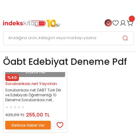
999 TL
ve Üzeri Alışverişlerinizde
KARGO BEDAVA
+
4 TAKSİT FIRSATI
Öabt Edebiyat Deneme Pdf
Stokta Yok
%40
Sorubankası.net Yayınları
Sorubankası.net ÖABT Türk Dili
ve Edebiyatı Öğretmenliği 10
Deneme Sorubankası.net
Yayınları
255,00 TL
425,00 TL
Gelince Haber Ver