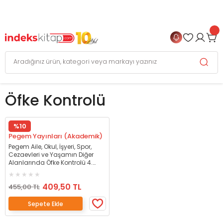
999 TL
ve Üzeri Alışverişlerinizde
KARGO BEDAVA
+
4 TAKSİT FIRSATI
Öfke Kontrolü
%10
Pegem Yayınları (Akademik)
Pegem Aile, Okul, İşyeri, Spor,
Cezaevleri ve Yaşamın Diğer
Alanlarında Öfke Kontrolü 4.
Baskı - Münevver Mertoğlu
Pegem Akademi Yayınları
409,50 TL
455,00 TL
Sepete Ekle