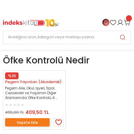
999 TL
ve Üzeri Alışverişlerinizde
KARGO BEDAVA
+
4 TAKSİT FIRSATI
Öfke Kontrolü Nedir
%10
Pegem Yayınları (Akademik)
Pegem Aile, Okul, İşyeri, Spor,
Cezaevleri ve Yaşamın Diğer
Alanlarında Öfke Kontrolü 4.
Baskı - Münevver Mertoğlu
Pegem Akademi Yayınları
409,50 TL
455,00 TL
Sepete Ekle