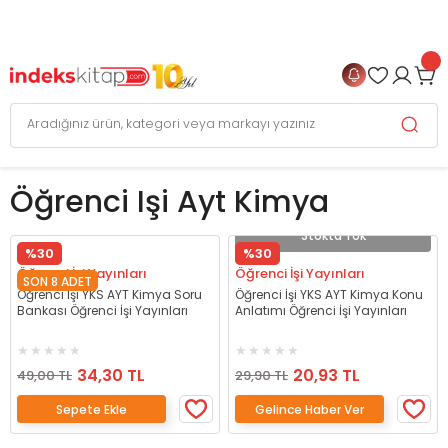
999 TL
ve Üzeri Alışverişlerinizde
KARGO BEDAVA
+
4 TAKSİT FIRSATI
Öğrenci Işi Ayt Kimya
Stokta Yok
%30
%30
Öğrenci İşi Yayınları
Öğrenci İşi Yayınları
SON 8 ADET
Öğrenci İşi YKS AYT Kimya Soru
Öğrenci İşi YKS AYT Kimya Konu
Bankası Öğrenci İşi Yayınları
Anlatımı Öğrenci İşi Yayınları
34,30 TL
20,93 TL
49,00 TL
29,90 TL
Sepete Ekle
Gelince Haber Ver