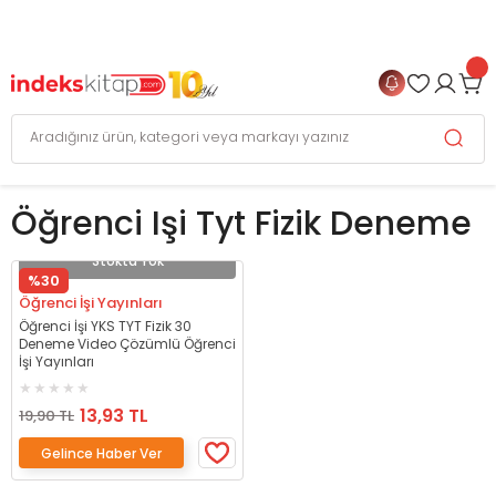
999 TL
ve Üzeri Alışverişlerinizde
KARGO BEDAVA
+
4 TAKSİT FIRSATI
Öğrenci Işi Tyt Fizik Deneme
Stokta Yok
%30
Öğrenci İşi Yayınları
Öğrenci İşi YKS TYT Fizik 30
Deneme Video Çözümlü Öğrenci
İşi Yayınları
13,93 TL
19,90 TL
Gelince Haber Ver