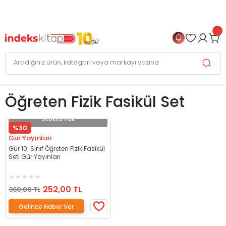
999 TL
ve Üzeri Alışverişlerinizde
KARGO BEDAVA
+
4 TAKSİT FIRSATI
Öğreten Fizik Fasikül Set
Stokta Yok
%30
Gür Yayınları
Gür 10. Sınıf Öğreten Fizik Fasikül
Seti Gür Yayınları
252,00 TL
360,00 TL
Gelince Haber Ver