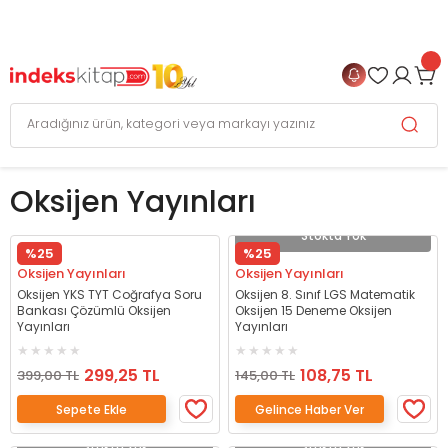
999 TL
ve Üzeri Alışverişlerinizde
KARGO BEDAVA
+
4 TAKSİT FIRSATI
Oksijen Yayınları
Stokta Yok
%25
%25
Oksijen Yayınları
Oksijen Yayınları
Oksijen YKS TYT Coğrafya Soru
Oksijen 8. Sınıf LGS Matematik
Bankası Çözümlü Oksijen
Oksijen 15 Deneme Oksijen
Yayınları
Yayınları
299,25 TL
108,75 TL
399,00 TL
145,00 TL
Sepete Ekle
Gelince Haber Ver
Stokta Yok
Stokta Yok