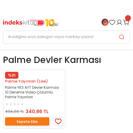
999 TL
ve Üzeri Alışverişlerinizde
KARGO BEDAVA
+
4 TAKSİT FIRSATI
Palme Devler Karması
%31
Palme Yayınları (Lise)
Palme YKS AYT Devler Karması
10 Deneme Video Çözümlü
Palme Yayınları
340,86 TL
494,00 TL
Sepete Ekle