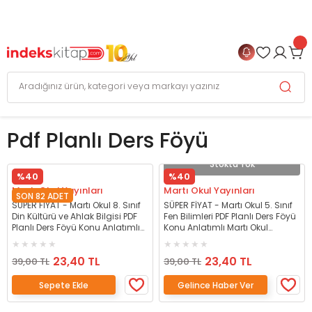
999 TL
ve Üzeri Alışverişlerinizde
KARGO BEDAVA
+
4 TAKSİT FIRSATI
Pdf Planlı Ders Föyü
Stokta Yok
%40
%40
Martı Okul Yayınları
Martı Okul Yayınları
SON 82 ADET
SÜPER FİYAT - Martı Okul 8. Sınıf
SÜPER FİYAT - Martı Okul 5. Sınıf
Din Kültürü ve Ahlak Bilgisi PDF
Fen Bilimleri PDF Planlı Ders Föyü
Planlı Ders Föyü Konu Anlatımlı
Konu Anlatımlı Martı Okul
Martı Okul Yayınları
Yayınları
23,40 TL
23,40 TL
39,00 TL
39,00 TL
Sepete Ekle
Gelince Haber Ver