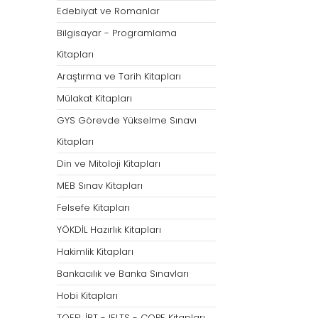
Öğretmenliği
Öğretmenliği
Edebiyat ve Romanlar
ÖABT Özel Eğitim Çıkmış
ÖABT Rehberlik Kon
Bilgisayar - Programlama
Sorular
ÖABT Rehberlik Sor
Kitapları
ÖABT Özel Eğitim Deneme
ÖABT Rehberlik Yap
Araştırma ve Tarih Kitapları
ÖABT Özel Eğitim Konu
ÖABT Rehberlik D
Mülakat Kitapları
ÖABT Özel Eğitim Soru
Tümünü Göster
GYS Görevde Yükselme Sınavı
Tümünü Göster
Kitapları
ÖABT Tarih Öğretmenliği
ÖABT Türk Dili ve 
Din ve Mitoloji Kitapları
Öğr.
ÖABT Tarih Konu
MEB Sınav Kitapları
ÖABT Türk Dili ve Ed
ÖABT Tarih Soru
Konu
Felsefe Kitapları
ÖABT Tarih Yaprak Test
ÖABT Türk Dili ve Ed
YÖKDİL Hazırlık Kitapları
ÖABT Tarih Deneme
Soru
Hakimlik Kitapları
Tümünü Göster
ÖABT Türk Dili ve Ed
Bankacılık ve Banka Sınavları
Yaprak Test
Hobi Kitapları
ÖABT Türk Dili ve Ed
Deneme
TOEFL İBT - IELTS - COPE Kitapları