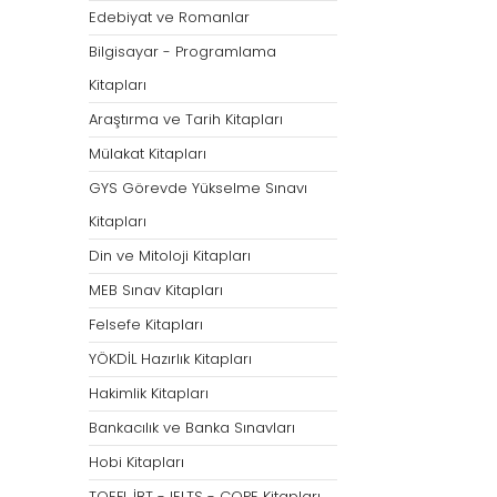
Öğretmenliği
Öğretmenliği
Edebiyat ve Romanlar
ÖABT Özel Eğitim Çıkmış
ÖABT Rehberlik Kon
Bilgisayar - Programlama
Sorular
ÖABT Rehberlik Sor
Kitapları
ÖABT Özel Eğitim Deneme
ÖABT Rehberlik Yap
Araştırma ve Tarih Kitapları
ÖABT Özel Eğitim Konu
ÖABT Rehberlik D
Mülakat Kitapları
ÖABT Özel Eğitim Soru
Tümünü Göster
GYS Görevde Yükselme Sınavı
Tümünü Göster
Kitapları
ÖABT Tarih Öğretmenliği
ÖABT Türk Dili ve 
Din ve Mitoloji Kitapları
Öğr.
ÖABT Tarih Konu
MEB Sınav Kitapları
ÖABT Türk Dili ve Ed
ÖABT Tarih Soru
Konu
Felsefe Kitapları
ÖABT Tarih Yaprak Test
ÖABT Türk Dili ve Ed
YÖKDİL Hazırlık Kitapları
ÖABT Tarih Deneme
Soru
Hakimlik Kitapları
Tümünü Göster
ÖABT Türk Dili ve Ed
Bankacılık ve Banka Sınavları
Yaprak Test
Hobi Kitapları
ÖABT Türk Dili ve Ed
Deneme
TOEFL İBT - IELTS - COPE Kitapları