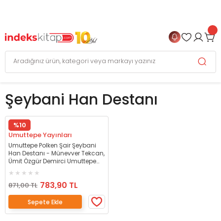
999 TL
ve Üzeri Alışverişlerinizde
KARGO BEDAVA
+
4 TAKSİT FIRSATI
Şeybani Han Destanı
%10
Umuttepe Yayınları
Umuttepe Polken Şair Şeybani
Han Destanı - Münevver Tekcan,
Ümit Özgür Demirci Umuttepe
Yayınları
783,90 TL
871,00 TL
Sepete Ekle