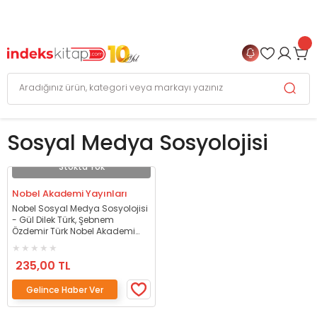
999 TL
ve Üzeri Alışverişlerinizde
KARGO BEDAVA
+
4 TAKSİT FIRSATI
Sosyal Medya Sosyolojisi
Stokta Yok
Nobel Akademi Yayınları
Nobel Sosyal Medya Sosyolojisi
- Gül Dilek Türk, Şebnem
Özdemir Türk Nobel Akademi
Yayınları
235,00 TL
Gelince Haber Ver