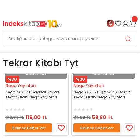
999 TL
ve Üzeri Alışverişlerinizde
KARGO BEDAVA
+
4 TAKSİT FIRSATI
Tekrar Kitabı Tyt
Stokta Yok
Stokta Yok
%30
%30
Nego Yayınları
Nego Yayınları
Nego YKS TYT Sayısal Başarı
Nego YKS TYT Eşit Ağırlık Başarı
Tekrar Kitabı Nego Yayınları
Tekrar Kitabı Nego Yayınları
119,00 TL
58,80 TL
170,00 TL
84,00 TL
Gelince Haber Ver
Gelince Haber Ver