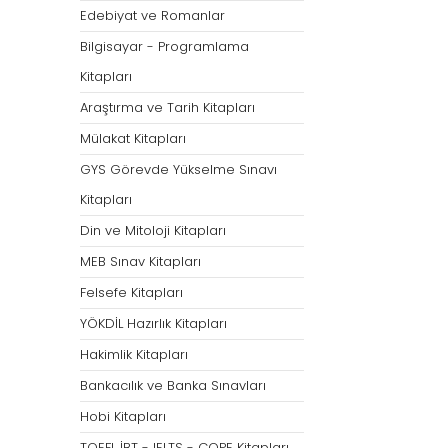
Öğretmenliği
Öğretmenliği
Edebiyat ve Romanlar
ÖABT Özel Eğitim Çıkmış
ÖABT Rehberlik Kon
Bilgisayar - Programlama
Sorular
ÖABT Rehberlik Sor
Kitapları
ÖABT Özel Eğitim Deneme
ÖABT Rehberlik Yap
Araştırma ve Tarih Kitapları
ÖABT Özel Eğitim Konu
ÖABT Rehberlik D
Mülakat Kitapları
ÖABT Özel Eğitim Soru
Tümünü Göster
GYS Görevde Yükselme Sınavı
Tümünü Göster
Kitapları
ÖABT Tarih Öğretmenliği
ÖABT Türk Dili ve 
Din ve Mitoloji Kitapları
Öğr.
ÖABT Tarih Konu
MEB Sınav Kitapları
ÖABT Türk Dili ve Ed
ÖABT Tarih Soru
Konu
Felsefe Kitapları
ÖABT Tarih Yaprak Test
ÖABT Türk Dili ve Ed
YÖKDİL Hazırlık Kitapları
ÖABT Tarih Deneme
Soru
Hakimlik Kitapları
Tümünü Göster
ÖABT Türk Dili ve Ed
Bankacılık ve Banka Sınavları
Yaprak Test
Hobi Kitapları
ÖABT Türk Dili ve Ed
Deneme
TOEFL İBT - IELTS - COPE Kitapları