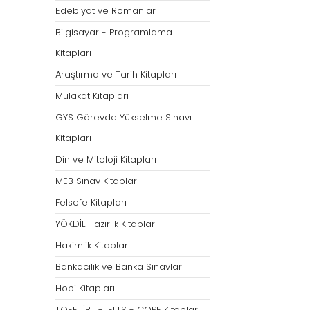
Öğretmenliği
Öğretmenliği
Edebiyat ve Romanlar
ÖABT Özel Eğitim Çıkmış
ÖABT Rehberlik Kon
Bilgisayar - Programlama
Sorular
ÖABT Rehberlik Sor
Kitapları
ÖABT Özel Eğitim Deneme
ÖABT Rehberlik Yap
Araştırma ve Tarih Kitapları
ÖABT Özel Eğitim Konu
ÖABT Rehberlik D
Mülakat Kitapları
ÖABT Özel Eğitim Soru
Tümünü Göster
GYS Görevde Yükselme Sınavı
Tümünü Göster
Kitapları
ÖABT Tarih Öğretmenliği
ÖABT Türk Dili ve 
Din ve Mitoloji Kitapları
Öğr.
ÖABT Tarih Konu
MEB Sınav Kitapları
ÖABT Türk Dili ve Ed
ÖABT Tarih Soru
Konu
Felsefe Kitapları
ÖABT Tarih Yaprak Test
ÖABT Türk Dili ve Ed
YÖKDİL Hazırlık Kitapları
ÖABT Tarih Deneme
Soru
Hakimlik Kitapları
Tümünü Göster
ÖABT Türk Dili ve Ed
Bankacılık ve Banka Sınavları
Yaprak Test
Hobi Kitapları
ÖABT Türk Dili ve Ed
Deneme
TOEFL İBT - IELTS - COPE Kitapları