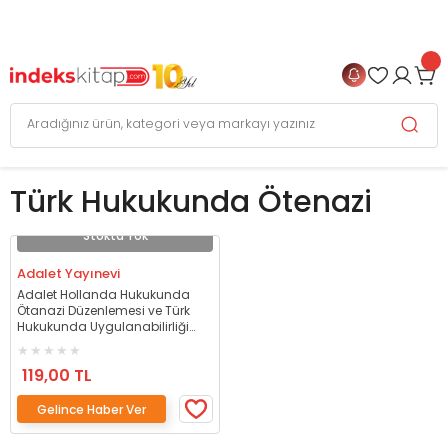
999 TL
ve Üzeri Alışverişlerinizde
KARGO BEDAVA
+
4 TAKSİT FIRSATI
Türk Hukukunda Ötenazi
Stokta Yok
Adalet Yayınevi
Adalet Hollanda Hukukunda
Ötanazi Düzenlemesi ve Türk
Hukukunda Uygulanabilirliği
Sorunu - Berat Özsarı Adalet
Yayınevi
119,00 TL
Gelince Haber Ver