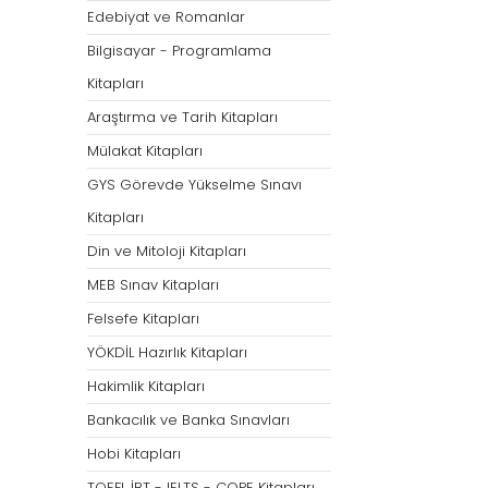
Öğretmenliği
Öğretmenliği
Edebiyat ve Romanlar
ÖABT Özel Eğitim Çıkmış
ÖABT Rehberlik Kon
Bilgisayar - Programlama
Sorular
ÖABT Rehberlik Sor
Kitapları
ÖABT Özel Eğitim Deneme
ÖABT Rehberlik Yap
Araştırma ve Tarih Kitapları
ÖABT Özel Eğitim Konu
ÖABT Rehberlik D
Mülakat Kitapları
ÖABT Özel Eğitim Soru
Tümünü Göster
GYS Görevde Yükselme Sınavı
Tümünü Göster
Kitapları
ÖABT Tarih Öğretmenliği
ÖABT Türk Dili ve 
Din ve Mitoloji Kitapları
Öğr.
ÖABT Tarih Konu
MEB Sınav Kitapları
ÖABT Türk Dili ve Ed
ÖABT Tarih Soru
Konu
Felsefe Kitapları
ÖABT Tarih Yaprak Test
ÖABT Türk Dili ve Ed
YÖKDİL Hazırlık Kitapları
ÖABT Tarih Deneme
Soru
Hakimlik Kitapları
Tümünü Göster
ÖABT Türk Dili ve Ed
Bankacılık ve Banka Sınavları
Yaprak Test
Hobi Kitapları
ÖABT Türk Dili ve Ed
Deneme
TOEFL İBT - IELTS - COPE Kitapları