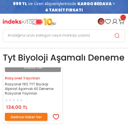
999 TL
ve Üzeri Alışverişlerinizde
KARGO BEDAVA
+
4 TAKSİT FIRSATI
Tyt Biyoloji Aşamalı Deneme
Stokta Yok
Rasyonel Yayınları
Rasyonel YKS TYT Biyoloji
Alpinist Aşamalı 40 Deneme
Rasyonel Yayınları
134,00 TL
Gelince Haber Ver