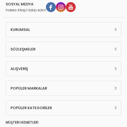
ilgiler Öğr.
SOSYAL MEDYA
İndeks Kitap'ı takip edin!
ğretmenliği
KURUMSAL
i ve Edebiyatı Öğr.
 Öğretmenliği
SÖZLEŞMELER
ALIŞVERİŞ
POPÜLER MARKALAR
POPÜLER KATEGORİLER
MÜŞTERİ HİZMETLERİ