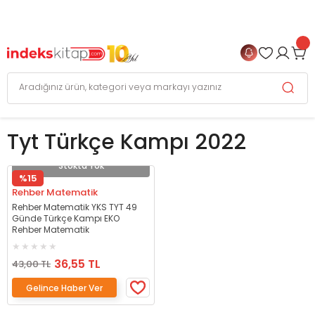
999 TL
ve Üzeri Alışverişlerinizde
KARGO BEDAVA
+
4 TAKSİT FIRSATI
Tyt Türkçe Kampı 2022
Stokta Yok
%15
Rehber Matematik
Rehber Matematik YKS TYT 49
Günde Türkçe Kampı EKO
Rehber Matematik
36,55 TL
43,00 TL
Gelince Haber Ver