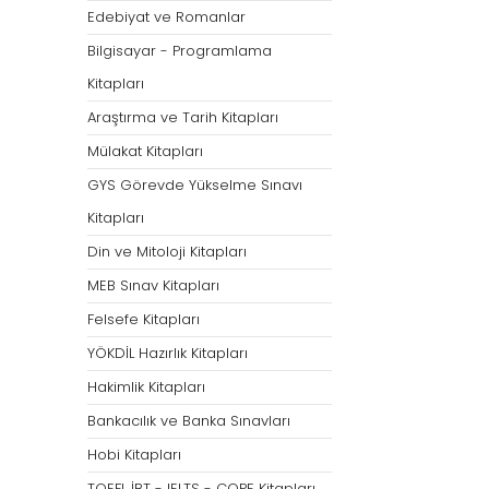
Öğretmenliği
Öğretmenliği
Edebiyat ve Romanlar
ÖABT Özel Eğitim Çıkmış
ÖABT Rehberlik Kon
Bilgisayar - Programlama
Sorular
ÖABT Rehberlik Sor
Kitapları
ÖABT Özel Eğitim Deneme
ÖABT Rehberlik Yap
Araştırma ve Tarih Kitapları
ÖABT Özel Eğitim Konu
ÖABT Rehberlik D
Mülakat Kitapları
ÖABT Özel Eğitim Soru
Tümünü Göster
GYS Görevde Yükselme Sınavı
Tümünü Göster
Kitapları
ÖABT Tarih Öğretmenliği
ÖABT Türk Dili ve 
Din ve Mitoloji Kitapları
Öğr.
ÖABT Tarih Konu
MEB Sınav Kitapları
ÖABT Türk Dili ve Ed
ÖABT Tarih Soru
Konu
Felsefe Kitapları
ÖABT Tarih Yaprak Test
ÖABT Türk Dili ve Ed
YÖKDİL Hazırlık Kitapları
ÖABT Tarih Deneme
Soru
Hakimlik Kitapları
Tümünü Göster
ÖABT Türk Dili ve Ed
Bankacılık ve Banka Sınavları
Yaprak Test
Hobi Kitapları
ÖABT Türk Dili ve Ed
Deneme
TOEFL İBT - IELTS - COPE Kitapları