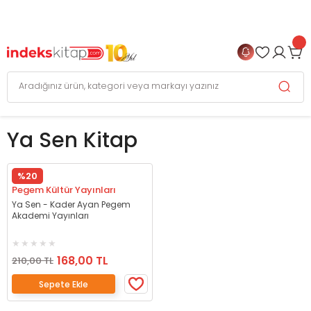
999 TL
ve Üzeri Alışverişlerinizde
KARGO BEDAVA
+
4 TAKSİT FIRSATI
Ya Sen Kitap
%20
Pegem Kültür Yayınları
Ya Sen - Kader Ayan Pegem
Akademi Yayınları
168,00 TL
210,00 TL
Sepete Ekle