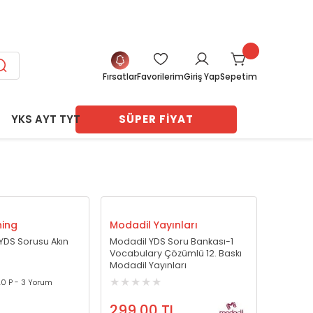
SİT FIRSATI
Fırsatlar
Favorilerim
Sepetim
Giriş Yap
YKS AYT TYT
SÜPER FİYAT
ları
navları
vları
arı
arı
er Ders
ri
ı
ayasa
hing
Modadil Yayınları
tları
 Test
 YDS Sorusu Akın
Modadil YDS Soru Bankası-1
me
Vocabulary Çözümlü 12. Baskı
 Notları
eme
Modadil Yayınları
Deneme
.0 P - 3 Yorum
299,00 TL