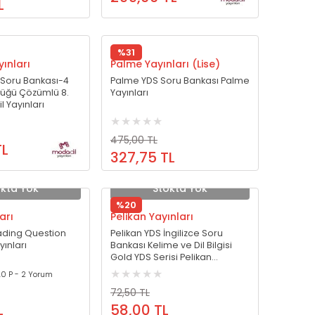
L
ları
tematik
latımı
nkaları
%31
ınları
Palme Yayınları (Lise)
Testler
 Soru Bankası-4
Palme YDS Soru Bankası Palme
est
me
lüğü Çözümlü 8.
Yayınları
 Yayınları
475,00 TL
TL
327,75 TL
okta Yok
Stokta Yok
nu
%20
arı
Pelikan Yayınları
u
ading Question
Pelikan YDS İngilizce Soru
rak Test
yınları
Bankası Kelime ve Dil Bilgisi
Gold YDS Serisi Pelikan
eneme
Yayınları
.0 P - 2 Yorum
72,50 TL
L
58,00 TL
 Öğr.