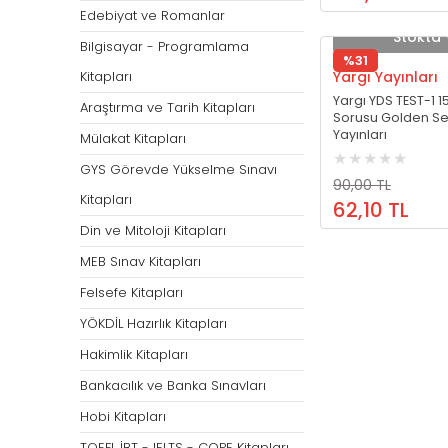
Öğretmenliği
Öğretmenliği
Edebiyat ve Romanlar
Stokta 
ÖABT Özel Eğitim Çıkmış
ÖABT Rehberlik Kon
Bilgisayar - Programlama
%31
Sorular
ÖABT Rehberlik Sor
Kitapları
Yargı Yayınları
ÖABT Özel Eğitim Deneme
Yargı YDS TEST-1 
ÖABT Rehberlik Yap
Araştırma ve Tarih Kitapları
Sorusu Golden Se
ÖABT Özel Eğitim Konu
ÖABT Rehberlik D
Yayınları
Mülakat Kitapları
ÖABT Özel Eğitim Soru
Tümünü Göster
GYS Görevde Yükselme Sınavı
Tümünü Göster
90,00 TL
Kitapları
62,10 TL
ÖABT Tarih Öğretmenliği
ÖABT Türk Dili ve 
Din ve Mitoloji Kitapları
Öğr.
ÖABT Tarih Konu
MEB Sınav Kitapları
ÖABT Türk Dili ve Ed
ÖABT Tarih Soru
Konu
Felsefe Kitapları
ÖABT Tarih Yaprak Test
ÖABT Türk Dili ve Ed
YÖKDİL Hazırlık Kitapları
ÖABT Tarih Deneme
Soru
Hakimlik Kitapları
Tümünü Göster
ÖABT Türk Dili ve Ed
Bankacılık ve Banka Sınavları
Yaprak Test
Hobi Kitapları
ÖABT Türk Dili ve Ed
Deneme
TOEFL İBT - IELTS - COPE Kitapları