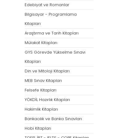
Öğretmenliği
Öğretmenliği
Edebiyat ve Romanlar
ÖABT Özel Eğitim Çıkmış
ÖABT Rehberlik Kon
Bilgisayar - Programlama
Sorular
ÖABT Rehberlik Sor
Kitapları
ÖABT Özel Eğitim Deneme
ÖABT Rehberlik Yap
Araştırma ve Tarih Kitapları
ÖABT Özel Eğitim Konu
ÖABT Rehberlik D
Mülakat Kitapları
ÖABT Özel Eğitim Soru
Tümünü Göster
GYS Görevde Yükselme Sınavı
Tümünü Göster
Kitapları
ÖABT Tarih Öğretmenliği
ÖABT Türk Dili ve 
Din ve Mitoloji Kitapları
Öğr.
ÖABT Tarih Konu
MEB Sınav Kitapları
ÖABT Türk Dili ve Ed
ÖABT Tarih Soru
Konu
Felsefe Kitapları
ÖABT Tarih Yaprak Test
ÖABT Türk Dili ve Ed
YÖKDİL Hazırlık Kitapları
ÖABT Tarih Deneme
Soru
Hakimlik Kitapları
Tümünü Göster
ÖABT Türk Dili ve Ed
Bankacılık ve Banka Sınavları
Yaprak Test
Hobi Kitapları
ÖABT Türk Dili ve Ed
Deneme
TOEFL İBT - IELTS - COPE Kitapları