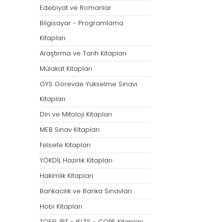
Öğretmenliği
Öğretmenliği
Edebiyat ve Romanlar
ÖABT Özel Eğitim Çıkmış
ÖABT Rehberlik Kon
Bilgisayar - Programlama
Sorular
ÖABT Rehberlik Sor
Kitapları
ÖABT Özel Eğitim Deneme
ÖABT Rehberlik Yap
Araştırma ve Tarih Kitapları
ÖABT Özel Eğitim Konu
ÖABT Rehberlik D
Mülakat Kitapları
ÖABT Özel Eğitim Soru
Tümünü Göster
GYS Görevde Yükselme Sınavı
Tümünü Göster
Kitapları
ÖABT Tarih Öğretmenliği
ÖABT Türk Dili ve 
Din ve Mitoloji Kitapları
Öğr.
ÖABT Tarih Konu
MEB Sınav Kitapları
ÖABT Türk Dili ve Ed
ÖABT Tarih Soru
Konu
Felsefe Kitapları
ÖABT Tarih Yaprak Test
ÖABT Türk Dili ve Ed
YÖKDİL Hazırlık Kitapları
ÖABT Tarih Deneme
Soru
Hakimlik Kitapları
Tümünü Göster
ÖABT Türk Dili ve Ed
Bankacılık ve Banka Sınavları
Yaprak Test
Hobi Kitapları
ÖABT Türk Dili ve Ed
Deneme
TOEFL İBT - IELTS - COPE Kitapları