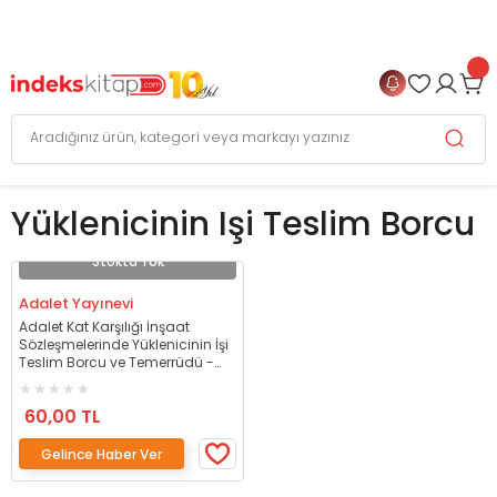
999 TL
ve Üzeri Alışverişlerinizde
KARGO BEDAVA
+
4 TAKSİT FIRSATI
Yüklenicinin Işi Teslim Borcu
Stokta Yok
Adalet Yayınevi
Adalet Kat Karşılığı İnşaat
Sözleşmelerinde Yüklenicinin İşi
Teslim Borcu ve Temerrüdü -
İsa Enli Adalet Yayınevi
60,00 TL
Gelince Haber Ver