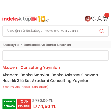
999 TL
ve Üzeri Alışverişlerinizde
KARGO BEDAVA
+
4 TAKSİT FIRSATI
Anasayfa
Bankacılık ve Banka Sınavları
Akademi Consulting Yayınları
Akademi Banka Sınavları Banko Asistanı Sınavına
Hazırlık 3 lü Set Akademi Consulting Yayınları
(Yorum yap, İndeks Puan kazan)
2.730,00 TL
%35
KARGO
1.774,50 TL
BEDAVA
İNDIRIMLI