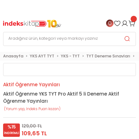
999 TL
ve Üzeri Alışverişlerinizde
KARGO BEDAVA
+
4 TAKSİT FIRSATI
Anasayfa
YKS AYT TYT
YKS - TYT
TYT Deneme Sınavları
Aktif Öğrenme Yayınları
Aktif Öğrenme YKS TYT Pro Aktif 5 li Deneme Aktif
Öğrenme Yayınları
(Yorum yap, İndeks Puan kazan)
129,00 TL
%15
109,65 TL
İNDIRIMLI