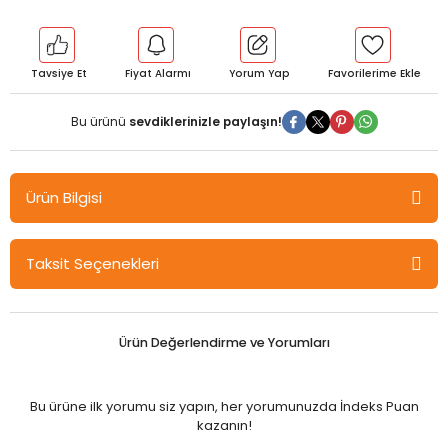
Tavsiye Et
Fiyat Alarmı
Yorum Yap
Bu ürünü
sevdiklerinizle paylaşın!
Ürün Bilgisi
Aktif Öğrenme YKS TYT Pro Aktif 5 li Deneme Aktif Öğrenme
Taksit Seçenekleri
Yayınları
Ürün Değerlendirme ve Yorumları
Bu ürüne ilk yorumu siz yapın, her yorumunuzda İndeks Puan
kazanın!