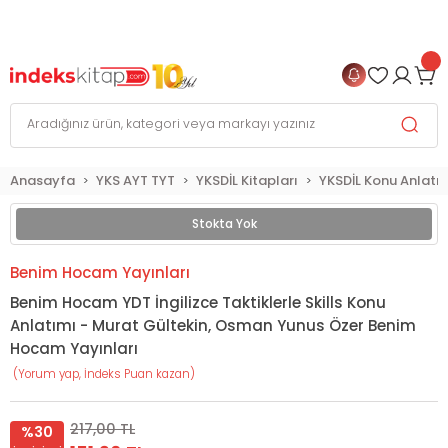
999 TL
ve Üzeri Alışverişlerinizde
KARGO BEDAVA
+
4 TAKSİT FIRSATI
Anasayfa
YKS AYT TYT
YKSDİL Kitapları
YKSDİL Konu Anlatım
Stokta Yok
Benim Hocam Yayınları
Benim Hocam YDT İngilizce Taktiklerle Skills Konu
Anlatımı - Murat Gültekin, Osman Yunus Özer Benim
Hocam Yayınları
(Yorum yap, İndeks Puan kazan)
217,00 TL
%30