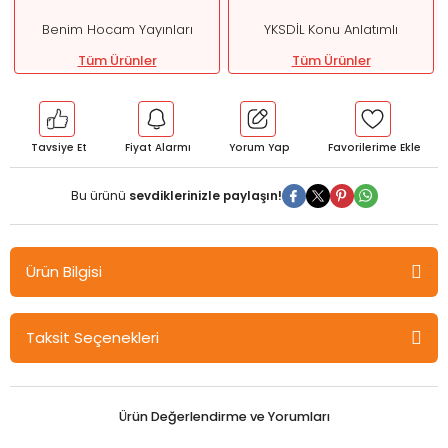
Benim Hocam Yayınları
YKSDİL Konu Anlatımlı
Tüm Ürünler
Tüm Ürünler
Tavsiye Et
Fiyat Alarmı
Yorum Yap
Bu ürünü
sevdiklerinizle paylaşın!
Ürün Bilgisi
Benim Hocam YDT İngilizce Taktiklerle Skills Konu Anlatımı - Murat
Taksit Seçenekleri
Gültekin, Osman Yunus Özer Benim Hocam Yayınları
Ürün Değerlendirme ve Yorumları