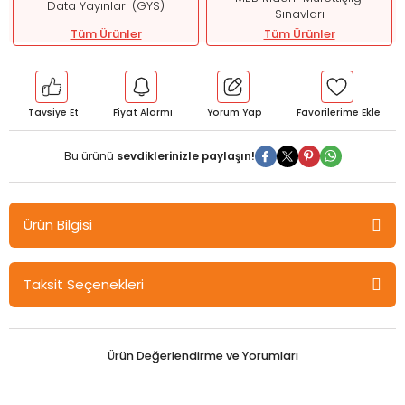
Data Yayınları (GYS)
Sınavları
Tüm Ürünler
Tüm Ürünler
Tavsiye Et
Fiyat Alarmı
Yorum Yap
Bu ürünü
sevdiklerinizle paylaşın!
Ürün Bilgisi
Data MEB Milli Eğitim Bakanlığı Eğitim Müfettişliği Konu Anlatımlı
Taksit Seçenekleri
Data Yayınları
Ürün Değerlendirme ve Yorumları