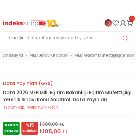
999 TL
ve Üzeri Alışverişlerinizde
KARGO BEDAVA
+
4 TAKSİT FIRSATI
Anasayfa
MEB Sınav Kitapları
MEB Maarif Müfettişliği Sınavla
Data Yayınları (GYS)
Data 2026 MEB Milli Eğitim Bakanlığı Eğitim Müfettişliği
Yeterlik Sınavı Konu Anlatımlı Data Yayınları
(Yorum yap, İndeks Puan kazan)
1.300,00 TL
%15
KARGO
1.105,00 TL
BEDAVA
İNDIRIMLI