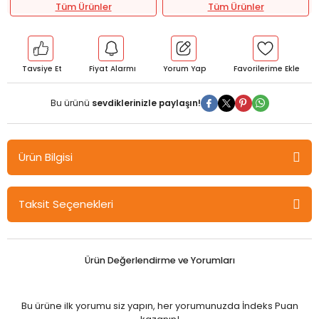
Tüm Ürünler
Tüm Ürünler
Tavsiye Et
Fiyat Alarmı
Yorum Yap
Bu ürünü
sevdiklerinizle paylaşın!
Ürün Bilgisi
Dersia YKS TYT Türkçe XXL Paragraf Soru Bankası Dersia Yayınları
Taksit Seçenekleri
- Video Çözümlü
- 910 Soru
- 2024 Baskı
- TDK Güncellemesi
Ürün Değerlendirme ve Yorumları
Bu ürüne ilk yorumu siz yapın, her yorumunuzda İndeks Puan