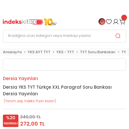
999 TL
ve Üzeri Alışverişlerinizde
KARGO BEDAVA
+
4 TAKSİT FIRSATI
Anasayfa
YKS AYT TYT
YKS - TYT
TYT Soru Bankaları
TYT
Dersia Yayınları
Dersia YKS TYT Türkçe XXL Paragraf Soru Bankası
Dersia Yayınları
(Yorum yap, İndeks Puan kazan)
340,00 TL
%20
272,00 TL
İNDIRIMLI