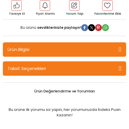
Tavsiye Et
Fiyat Alarmı
Yorum Yap
Bu ürünü
sevdiklerinizle paylaşın!
Ürün Bilgisi
Edding Legamaster Tahta Kalem Mürekkebi Mavi 100 ml. 1199-03
Taksit Seçenekleri
- Mürekkep doldurma Kart işaretleri için mürekkebi tekrar
doldurun
- Cap Off mürekkebi hızlı kurumaya karşı korur
- Dolum çevre dostu
Ürün Değerlendirme ve Yorumları
- Hassas dolum için damper
- Tüm beyaz tahta yüzeylerinden kolayca çıkarılır
- Alkol esaslı, düşük kokulu mürekkep
Bu ürüne ilk yorumu siz yapın, her yorumunuzda İndeks Puan
kazanın!