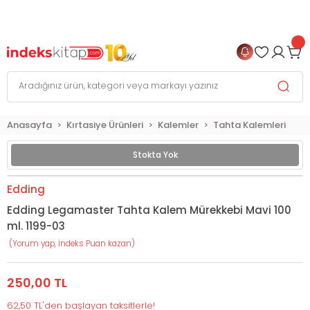
999 TL
ve Üzeri Alışverişlerinizde
KARGO BEDAVA
+
4 TAKSİT FIRSATI
Anasayfa
Kırtasiye Ürünleri
Kalemler
Tahta Kalemleri
Stokta Yok
Edding
Edding Legamaster Tahta Kalem Mürekkebi Mavi 100
ml. 1199-03
(Yorum yap, İndeks Puan kazan)
250,00 TL
62,50 TL'den başlayan taksitlerle!