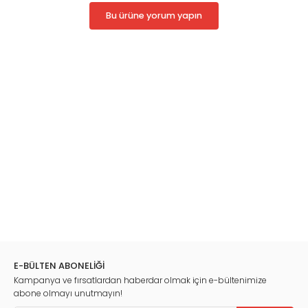
POLİTİKALARI
Bu ürüne yorum yapın
4. BÖLÜM
KAMU MALİYESİ ve MALİYE POLİTİKASI: VERGİ ve HARCAMA
POLİTİKALARI
5. BÖLÜM
ÇALIŞMA ve SOSYAL GÜVENLİK POLİTİKALARI
6. BÖLÜM
İŞSİZLİK ve İSTİHDAM POLİTİKALARI
7. BÖLÜM
ENFLASYON SORUNU ve ÇÖZÜM POLİTİKALARI
8. BÖLÜM
TARIM SEKTÖRÜ YAPISAL ANALİZİ ve AVRUPA BİRLİĞİ ORTAK TARIM
POLİTİKASINA UYUM ÇALIŞMALARI
9. BÖLÜM
E-BÜLTEN ABONELİĞİ
SANAYİ SEKTÖRÜ YAPISAL ANALİZİ ve SANAYİ POLİTİKALARININ
Kampanya ve fırsatlardan haberdar olmak için e-bültenimize
AVRUPA BİRLİĞİ'NE UYUMU
abone olmayı unutmayın!