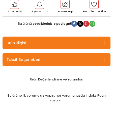
Tavsiye Et
Fiyat Alarmı
Yorum Yap
Bu ürünü
sevdiklerinizle paylaşın!
Ürün Bilgisi
Ekin Türkiye Ekonomisinin Güncel Sorunları-1 - Hüseyin Naci
Taksit Seçenekleri
Bayraç, Emrah Doğan Ekin Yayınları
1. BÖLÜM
GEÇİŞ EKONOMİSİ SÜRECİNDE TÜRKİYE:PİYASA EKONOMİSİ SOSYAL
Ürün Değerlendirme ve Yorumları
DEVLET TARTIŞMASI
2. BÖLÜM
Bu ürüne ilk yorumu siz yapın, her yorumunuzda İndeks Puan
GELİR DAĞILIMI SORUNU ve POLİTİKALARI
kazanın!
3. BÖLÜM
DEVLETİN BORÇLANMA SORUNU ve İÇ-DIŞ BORÇLANMA