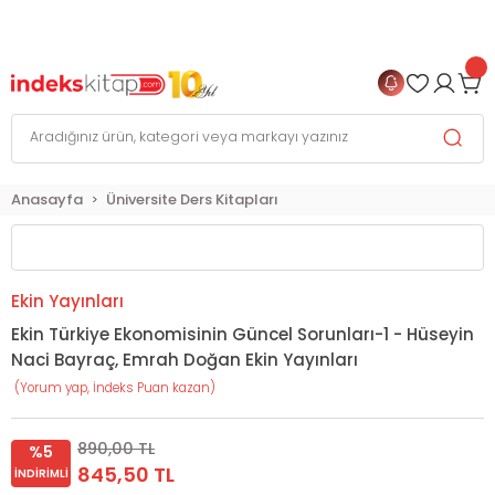
999 TL
ve Üzeri Alışverişlerinizde
KARGO BEDAVA
+
4 TAKSİT FIRSATI
Anasayfa
Üniversite Ders Kitapları
Ekin Yayınları
Ekin Türkiye Ekonomisinin Güncel Sorunları-1 - Hüseyin
Naci Bayraç, Emrah Doğan Ekin Yayınları
(Yorum yap, İndeks Puan kazan)
890,00 TL
%5
845,50 TL
İNDIRIMLI