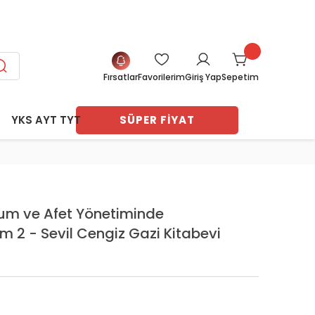
SİT FIRSATI
Fırsatlar
Favorilerim
Sepetim
Giriş Yap
YKS AYT TYT
SÜPER FİYAT
ları
navları
vları
arı
arı
er Ders
ri
rum ve Afet Yönetiminde
ı
ayasa
ım 2 - Sevil Cengiz Gazi Kitabevi
tları
 Test
me
 Notları
eme
Deneme