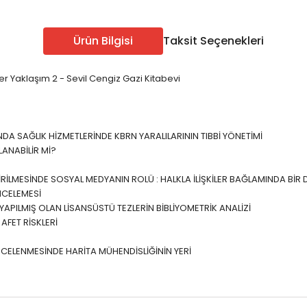
ÖABT Sınıf Öğr. Konu
ÖABT Sosyal Bilgiler 
u
ÖABT Sınıf Öğr. Soru
ÖABT Sosyal Bilgiler S
Ürün Bilgisi
Taksit Seçenekleri
u
ÖABT Sınıf Öğr. Yaprak Test
ÖABT Sosyal Bil. Yapra
rak Test
ÖABT Sınıf Öğr. Deneme
ÖABT Sosyal Bilgiler
er Yaklaşım 2 - Sevil Cengiz Gazi Kitabevi
eneme
Tümünü Göster
Tümünü Göster
A SAĞLIK HİZMETLERİNDE KBRN YARALILARININ TIBBİ YÖNETİMİ
Edebiyatı
ÖABT Türkçe Öğretmenliği
ANABİLİR Mİ?
ÖABT Türkçe Konu
ŞTİRİLMESİNDE SOSYAL MEDYANIN ROLÜ : HALKLA İLİŞKİLER BAĞLAMINDA B
ebiyatı
ÖABT Türkçe Soru
NCELEMESİ
İ YAPILMIŞ OLAN LİSANSÜSTÜ TEZLERİN BİBLİYOMETRİK ANALİZİ
ÖABT Türkçe Yaprak Test
ebiyatı
AFET RİSKLERİ
ÖABT Türkçe Deneme
Tümünü Göster
CELENMESİNDE HARİTA MÜHENDİSLİĞİNİN YERİ
ebiyatı
ebiyatı