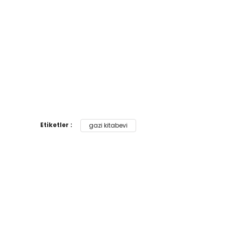
Tümünü Göster
Etiketler :
gazi kitabevi