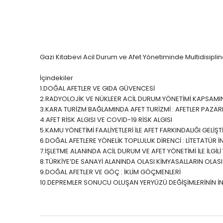
Öğretmenliği
Öğretmenliği
ÖABT Özel Eğitim Çıkmış
ÖABT Rehberlik Kon
Sorular
ÖABT Rehberlik Sor
ÖABT Özel Eğitim Deneme
ÖABT Rehberlik Yap
Gazi Kitabevi Acil Durum ve Afet Yönetiminde Multidisiplin
ÖABT Özel Eğitim Konu
ÖABT Rehberlik D
ÖABT Özel Eğitim Soru
İçindekiler
Tümünü Göster
1.
DOĞAL AFETLER VE GIDA GÜVENCESİ
Tümünü Göster
2.
RADYOLOJİK VE NÜKLEER ACİL DURUM YÖNETİMİ KAPSAMIND
ÖABT Tarih Öğretmenliği
ÖABT Türk Dili ve 
3.
KARA TURİZM BAĞLAMINDA AFET TURİZMİ : AFETLER PAZARL
4.
AFET RİSK ALGISI VE COVID-19 RİSK ALGISI
Öğr.
ÖABT Tarih Konu
5.
KAMU YÖNETİMİ FAALİYETLERİ İLE AFET FARKINDALIĞI GELİ
ÖABT Türk Dili ve Ed
ÖABT Tarih Soru
6.
DOĞAL AFETLERE YÖNELİK TOPLULUK DİRENCİ : LİTETATÜR İ
Konu
7.
İŞLETME ALANINDA ACİL DURUM VE AFET YÖNETİMİ İLE İLGİL
ÖABT Tarih Yaprak Test
ÖABT Türk Dili ve Ed
8.
TÜRKİYE’DE SANAYİ ALANINDA OLASI KİMYASALLARIN OLASI 
ÖABT Tarih Deneme
Soru
9.
DOĞAL AFETLER VE GÖÇ : İKLİM GÖÇMENLERİ
Tümünü Göster
10.
DEPREMLER SONUCU OLUŞAN YERYÜZÜ DEĞİŞİMLERİNİN İN
ÖABT Türk Dili ve Ed
Yaprak Test
ÖABT Türk Dili ve Ed
Deneme