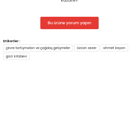
kazanın!
Bu ürüne yorum yapın
Etiketler :
çevre tartışmaları ve çağdaş gelişmeler
özcan sezer
ahmet kayan
gazi kitabevi