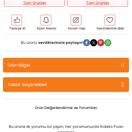
Tüm Ürünler
Tüm Ürünler
Tavsiye Et
Fiyat Alarmı
Yorum Yap
Bu ürünü
sevdiklerinizle paylaşın!
Ürün Bilgisi
Gazi Kitabevi Çevre Tartışmaları ve Çağdaş Gelişmeler - Özcan
Taksit Seçenekleri
Sezer, Ahmet Kayan Gazi Kitabevi
Ürün Değerlendirme ve Yorumları
Bu ürüne ilk yorumu siz yapın, her yorumunuzda İndeks Puan