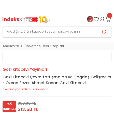
999 TL
ve Üzeri Alışverişlerinizde
KARGO BEDAVA
+
4 TAKSİT FIRSATI
Anasayfa
Üniversite Ders Kitapları
Gazi Kitabevi Yayınları
Gazi Kitabevi Çevre Tartışmaları ve Çağdaş Gelişmeler
- Özcan Sezer, Ahmet Kayan Gazi Kitabevi
(Yorum yap, İndeks Puan kazan)
330,00 TL
%5
313,50 TL
İNDIRIMLI