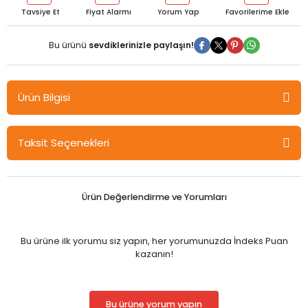
Tavsiye Et
Fiyat Alarmı
Yorum Yap
Bu ürünü
sevdiklerinizle paylaşın!
Ürün Bilgisi
Gazi Kitabevi Endüstri 4.0 Yazıları I - Ayşen Altun Ada, Fulya
Taksit Seçenekleri
Mısırdalı Yangil Gazi Kitabevi
Ürün Değerlendirme ve Yorumları
Bu ürüne ilk yorumu siz yapın, her yorumunuzda İndeks Puan
kazanın!
Bu ürüne yorum yapın