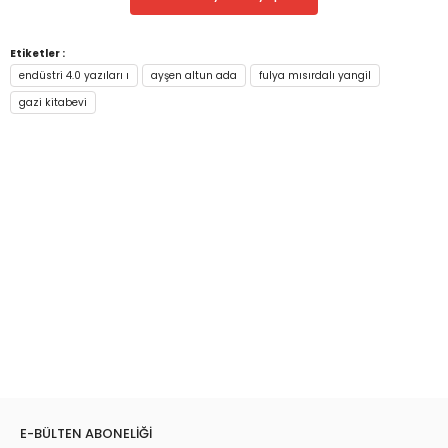
Etiketler :
endüstri 4.0 yazıları ı
ayşen altun ada
fulya mısırdalı yangil
gazi kitabevi
E-BÜLTEN ABONELİĞİ