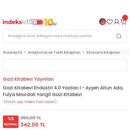
999 TL
ve Üzeri Alışverişlerinizde
KARGO BEDAVA
+
4 TAKSİT FIRSATI
Anasayfa
Araştırma ve Tarih Kitapları
Ekonomi Kitapları
Gazi Kitabevi Yayınları
Gazi Kitabevi Endüstri 4.0 Yazıları I - Ayşen Altun Ada,
Fulya Mısırdalı Yangil Gazi Kitabevi
(Yorum yap, İndeks Puan kazan)
360,00 TL
%5
342,00 TL
İNDIRIMLI