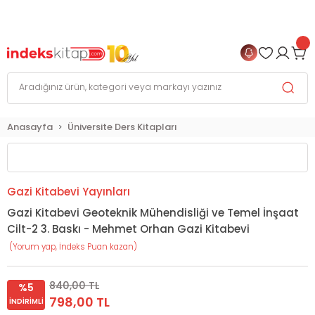
999 TL
ve Üzeri Alışverişlerinizde
KARGO BEDAVA
+
4 TAKSİT FIRSATI
Anasayfa
Üniversite Ders Kitapları
Gazi Kitabevi Yayınları
Gazi Kitabevi Geoteknik Mühendisliği ve Temel İnşaat
Cilt-2 3. Baskı - Mehmet Orhan Gazi Kitabevi
(Yorum yap, İndeks Puan kazan)
840,00 TL
%5
798,00 TL
İNDIRIMLI