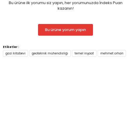
Bu ürüne ilk yorumu siz yapın, her yorumunuzda İndeks Puan
3.
BÖLÜM
kazanın!
3.1.
ZEMİN SIVILAŞMASI
4.
BÖLÜM
4.1.
KOMPAKSİYON-GENEL ESASLAR
5.
BÖLÜM
Bu ürüne yorum yapın
5.1. ZEMİN STABİLİZASYONU
Etiketler :
gazi kitabevi
geoteknik mühendisliği
temel inşaat
mehmet orhan