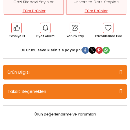
Gazi Kitabevi Yayınları
Üniversite Ders Kitapları
Tüm Ürünler
Tüm Ürünler
Tavsiye Et
Fiyat Alarmı
Yorum Yap
Bu ürünü
sevdiklerinizle paylaşın!
Ürün Bilgisi
Gazi Kitabevi Geoteknik Mühendisliği ve Temel İnşaat (Cilt I) -
Taksit Seçenekleri
Mehmet Orhan Gazi Kitabevi
İçindekiler:
1.
BÖLÜM
Ürün Değerlendirme ve Yorumları
1.1.
DERİN TEMELLER
2.
BÖLÜM
2.1.
ŞEV STABİLİTESİ – GENEL