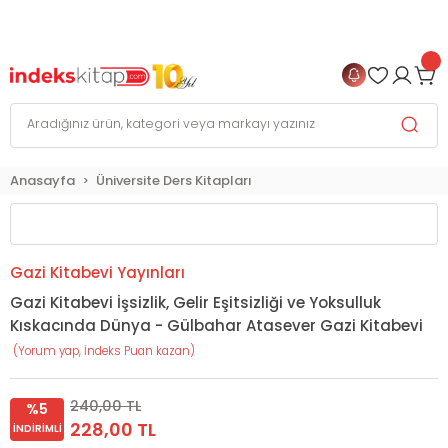
999 TL
ve Üzeri Alışverişlerinizde
KARGO BEDAVA
+
4 TAKSİT FIRSATI
Anasayfa
Üniversite Ders Kitapları
Gazi Kitabevi Yayınları
Gazi Kitabevi İşsizlik, Gelir Eşitsizliği ve Yoksulluk
Kıskacında Dünya - Gülbahar Atasever Gazi Kitabevi
(Yorum yap, İndeks Puan kazan)
240,00 TL
%5
228,00 TL
İNDIRIMLI