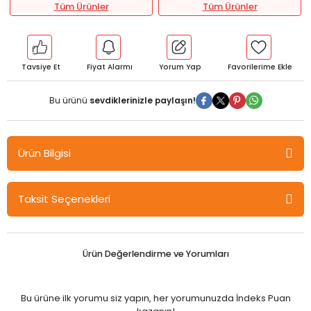
Tüm Ürünler
Tüm Ürünler
Tavsiye Et
Fiyat Alarmı
Yorum Yap
Bu ürünü
sevdiklerinizle paylaşın!
Ürün Bilgisi
Gazi Kitabevi İşsizlik, Gelir Eşitsizliği ve Yoksulluk Kıskacında Dünya
Taksit Seçenekleri
- Gülbahar Atasever Gazi Kitabevi
İçindekiler
Ürün Değerlendirme ve Yorumları
1.
KÜRESEL EŞİTSİZLİKTEKİ EĞİLİMLER
2.
GELİR EŞİTSİZLİĞİNİN İNSANİ GELİŞME ENDEKSİ ÜZERİNDEKİ ETKİSİ:
Bu ürüne ilk yorumu siz yapın, her yorumunuzda İndeks Puan
OECD ÜLKELERİ İÇİN BİR ANALİZ