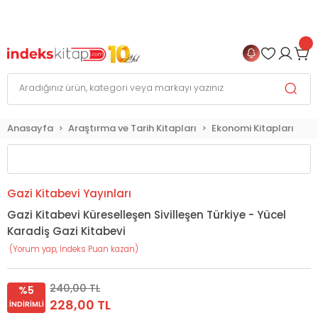
999 TL
ve Üzeri Alışverişlerinizde
KARGO BEDAVA
+
4 TAKSİT FIRSATI
Anasayfa
Araştırma ve Tarih Kitapları
Ekonomi Kitapları
Gazi Kitabevi Yayınları
Gazi Kitabevi Küreselleşen Sivilleşen Türkiye - Yücel
Karadiş Gazi Kitabevi
(Yorum yap, İndeks Puan kazan)
240,00 TL
%5
228,00 TL
İNDIRIMLI