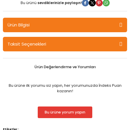
Bu ürünü
sevdiklerinizle paylaşın!
Ürün Bilgisi
Gazi Kitabevi Küreselleşen Sivilleşen Türkiye - Yücel Karadiş
Taksit Seçenekleri
Gazi Kitabevi
Bu çalışma, 2009 - 2011 yıllarında Amerika Birleşik Devletlerinde
(Boston) Northeastern Üniversitesinde Uluslararası İlişkiler
alanından yapmış olduğum yüksek lisans tezimin
Ürün Değerlendirme ve Yorumları
kitaplaştırılması neticesinde ortaya konmuştur. Tez
danışmanım, saygı değer hocam Profesör Anny Rivera-
Ottenbergere araştırmalarım sırasında bana verdiği büyük
Bu ürüne ilk yorumu siz yapın, her yorumunuzda İndeks Puan
destekten dolayı teşekkürlerimi sunuyorum.
kazanın!
Okuyuculara faydalı olması dileğiyle...
Bu ürüne yorum yapın
Etiketler :