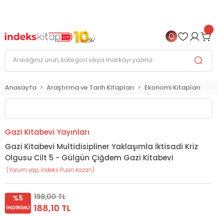
999 TL
ve Üzeri Alışverişlerinizde
KARGO BEDAVA
+
4 TAKSİT FIRSATI
Anasayfa
Araştırma ve Tarih Kitapları
Ekonomi Kitapları
Gazi Kitabevi Yayınları
Gazi Kitabevi Multidisipliner Yaklaşımla İktisadi Kriz
Olgusu Cilt 5 - Gülgün Çiğdem Gazi Kitabevi
(Yorum yap, İndeks Puan kazan)
198,00 TL
%5
188,10 TL
İNDIRIMLI