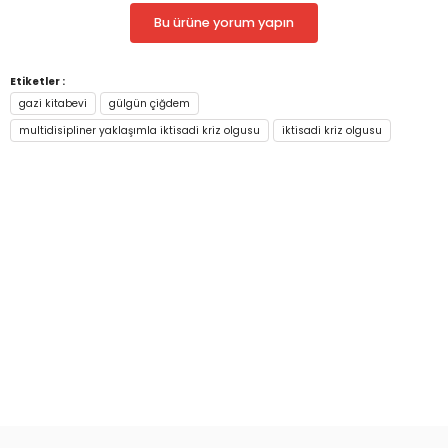
Baskı Sayısı: 1. Baskı
Bu ürüne yorum yapın
Boyut: 16 x 23,50
Baskı Dili: Türkçe
Kapak Türü: Karton Kapak
Etiketler :
gazi kitabevi
gülgün çiğdem
multidisipliner yaklaşımla iktisadi kriz olgusu
iktisadi kriz olgusu