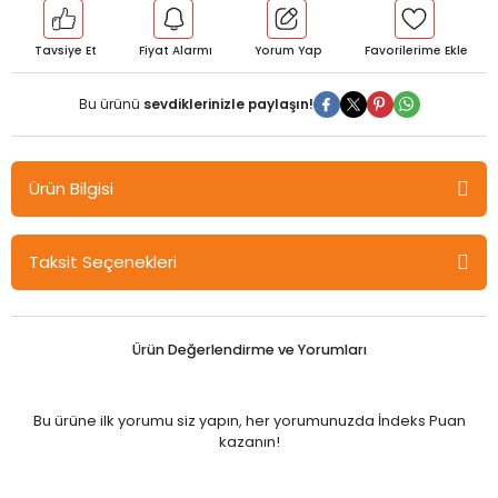
Tavsiye Et
Fiyat Alarmı
Yorum Yap
Bu ürünü
sevdiklerinizle paylaşın!
Ürün Bilgisi
Gazi Kitabevi Multidisipliner Yaklaşımla İktisadi Kriz Olgusu Cilt 5 -
Taksit Seçenekleri
Gülgün Çiğdem Gazi Kitabevi
Barkod: 9786258374094
Editör: Doç. Dr. Gülgün ÇİĞDEM
Ürün Değerlendirme ve Yorumları
Yazar: Ceren AVCIL, Nazife Özge BEŞER, Zeynep BEYHAN, Serap
DURUSOY, Nazan MOROĞLU, Kinem TOKDEMİR, Gülay Elif YILDIRIM,
Hande AKSÖZ YILMAZ
Bu ürüne ilk yorumu siz yapın, her yorumunuzda İndeks Puan
Kağıt Türü: 1. Hamur
kazanın!
Yayınevi: Gazi Kitabevi
Sayfa Sayısı: 167
Baskı Tarihi: Nisan 2022