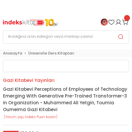
999 TL
ve Üzeri Alışverişlerinizde
KARGO BEDAVA
+
4 TAKSİT FIRSATI
Anasayfa
Üniversite Ders Kitapları
Gazi Kitabevi Yayınları
Gazi Kitabevi Perceptions of Employees of Technology
Emerging With Generative Pre-Trained Transformer-3
in Organization - Muhammed Ali Yetgin, Toumia
Oumeima Gazi Kitabevi
(Yorum yap, İndeks Puan kazan)