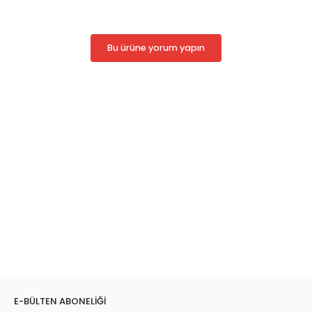
Baskı Sayısı: 1. Baskı
Baskı Dili: İngilizce
Kapak Türü: Karton Kapak
Bu ürüne yorum yapın
E-BÜLTEN ABONELİĞİ