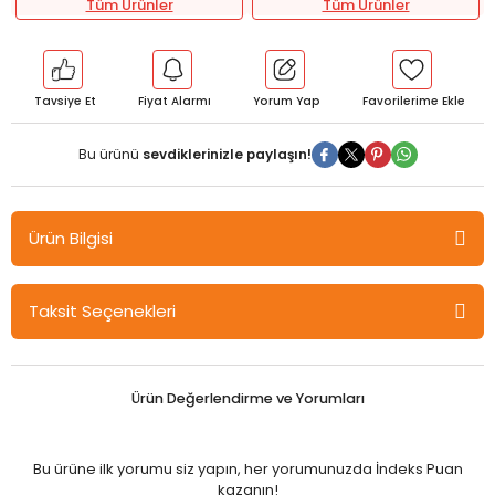
Tüm Ürünler
Tüm Ürünler
Tavsiye Et
Fiyat Alarmı
Yorum Yap
Bu ürünü
sevdiklerinizle paylaşın!
Ürün Bilgisi
Gazi Kitabevi Perceptions of Employees of Technology Emerging
Taksit Seçenekleri
With Generative Pre-Trained Transformer-3 in Organization -
Muhammed Ali Yetgin, Toumia Oumeima Gazi Kitabevi
Barkod: 9786253652692
Ürün Değerlendirme ve Yorumları
Yazar: Asst. Prof. Dr. Muhammed Ali YETGİN - Asst. Prof. Dr. Toumia
OUMEIMA
Kağıt Türü: 1. Hamur
Bu ürüne ilk yorumu siz yapın, her yorumunuzda İndeks Puan
Baskı Tarihi: Ağustos 2023
kazanın!