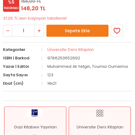
156,00 TL
%5
148,20 TL
İNDIRIMLI
37,05 TL'den başlayan taksitlerle!
Sepete Ekle
Kategoriler
Üniversite Ders Kitapları
ISBN | Barkod
9786253652692
Yazar | Editör
Muhammed Ali Yetgin, Toumia Oumeima
Sayfa Sayısı
123
Ebat (cm)
14x21
Gazi Kitabevi Yayınları
Üniversite Ders Kitapları