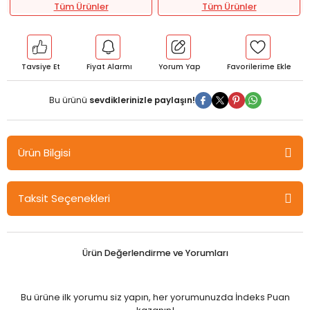
Tüm Ürünler
Tüm Ürünler
Tavsiye Et
Fiyat Alarmı
Yorum Yap
Bu ürünü
sevdiklerinizle paylaşın!
Ürün Bilgisi
Gazi Kitabevi Yeni Normalde Tüketici Davranışları - Nihal
Taksit Seçenekleri
Sütütemiz, Metin Saygılı Gazi Kitabevi
İçindekiler
Ürün Değerlendirme ve Yorumları
KISIM I: PANDEMİNİN GETİRDİKLERİ
Bölüm 1Teknolojik Fırsatlar
Bu ürüne ilk yorumu siz yapın, her yorumunuzda İndeks Puan
Bölüm 2 Dijital Dönüşümler