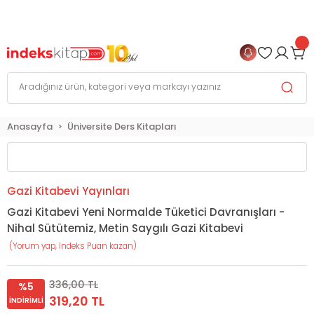
999 TL
ve Üzeri Alışverişlerinizde
KARGO BEDAVA
+
4 TAKSİT FIRSATI
Anasayfa
Üniversite Ders Kitapları
Gazi Kitabevi Yayınları
Gazi Kitabevi Yeni Normalde Tüketici Davranışları -
Nihal Sütütemiz, Metin Saygılı Gazi Kitabevi
(Yorum yap, İndeks Puan kazan)
336,00 TL
%5
319,20 TL
İNDIRIMLI